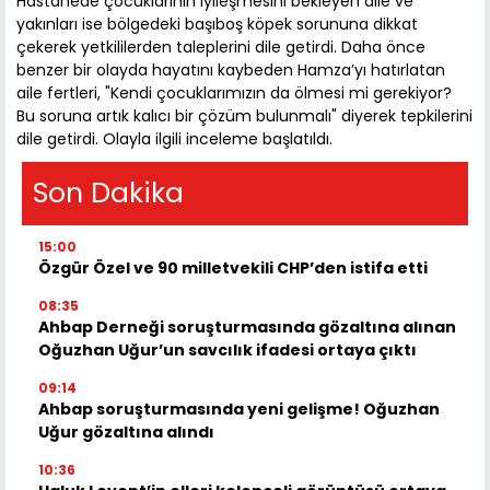
Hastanede çocuklarının iyileşmesini bekleyen aile ve
yakınları ise bölgedeki başıboş köpek sorununa dikkat
çekerek yetkililerden taleplerini dile getirdi. Daha önce
benzer bir olayda hayatını kaybeden Hamza’yı hatırlatan
aile fertleri, "Kendi çocuklarımızın da ölmesi mi gerekiyor?
Bu soruna artık kalıcı bir çözüm bulunmalı" diyerek tepkilerini
dile getirdi. Olayla ilgili inceleme başlatıldı.
Son Dakika
15:00
Özgür Özel ve 90 milletvekili CHP’den istifa etti
08:35
Ahbap Derneği soruşturmasında gözaltına alınan
Oğuzhan Uğur’un savcılık ifadesi ortaya çıktı
09:14
Ahbap soruşturmasında yeni gelişme! Oğuzhan
Uğur gözaltına alındı
10:36