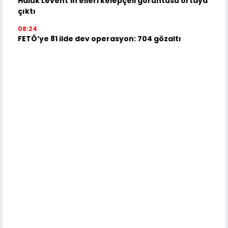
Haluk Levent’in elleri kelepçeli görüntüsü ortaya
çıktı
08:24
FETÖ’ye 81 ilde dev operasyon: 704 gözaltı