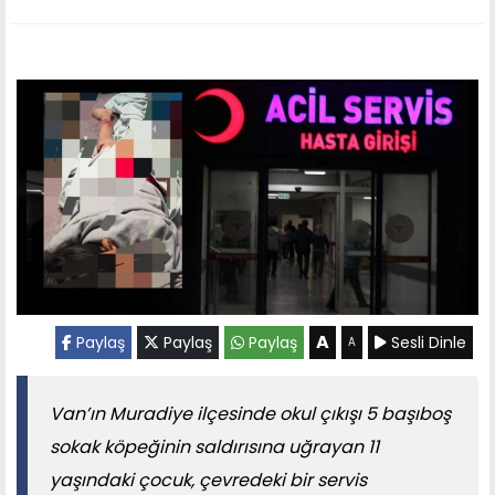
A
Paylaş
Paylaş
Paylaş
Sesli Dinle
A
Van’ın Muradiye ilçesinde okul çıkışı 5 başıboş
sokak köpeğinin saldırısına uğrayan 11
yaşındaki çocuk, çevredeki bir servis