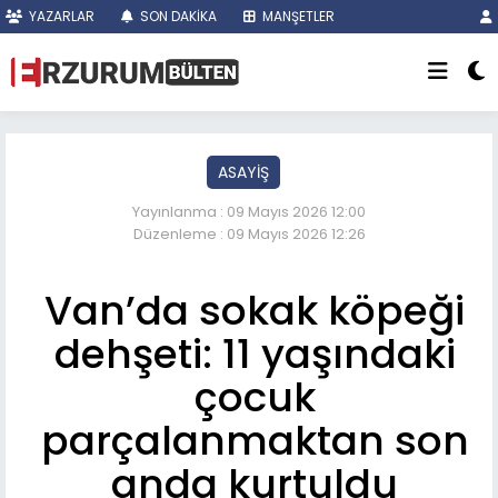
YAZARLAR
SON DAKİKA
MANŞETLER
ASAYİŞ
Yayınlanma : 09 Mayıs 2026 12:00
Düzenleme : 09 Mayıs 2026 12:26
Van’da sokak köpeği
dehşeti: 11 yaşındaki
çocuk
parçalanmaktan son
anda kurtuldu