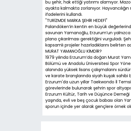
bu şehir, hak ettiği yatırımı alamıyor. Maz
ayakta kalmakta zorlanıyor. Hayvancılığın 
ifadelerini kullandı.
​"TURİZMDE MARKA ŞEHİR HEDEFİ"
​Palandöken’in kentin en büyük değerlerin
savunan Yamanoğlu, Erzurum’un yalnızca kış 
plana çıkarılması gerektiğini vurguladı. Şe
kapsamlı projeler hazırladıklarını belirten 
​MURAT YAMANOĞLU KİMDİR?
​1979 yılında Erzurum’da doğan Murat Yama
Bölümü ve Anadolu Üniversitesi Spor Yöne
alanında yüksek lisans çalışmalarını sür
ve karate branşlarında siyah kuşak sahibi b
​Erzurum'da uzun yıllar Taekwondo İl Temsi
görevlerinde bulunarak şehrin spor altya
Erzurum Kültür, Tarih ve Düşünce Derneği 
yaşında, evli ve beş çocuk babası olan Yam
sporun içinde yer alarak gençlere örnek o