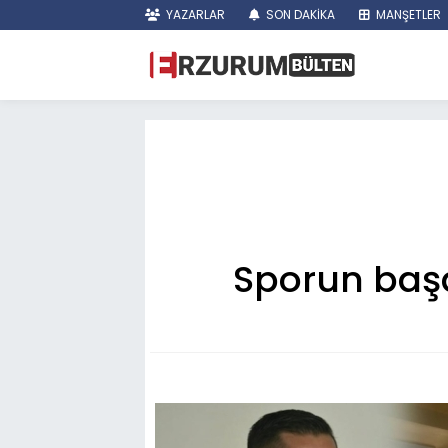
YAZARLAR
SON DAKİKA
MANŞETLER
Sporun başa