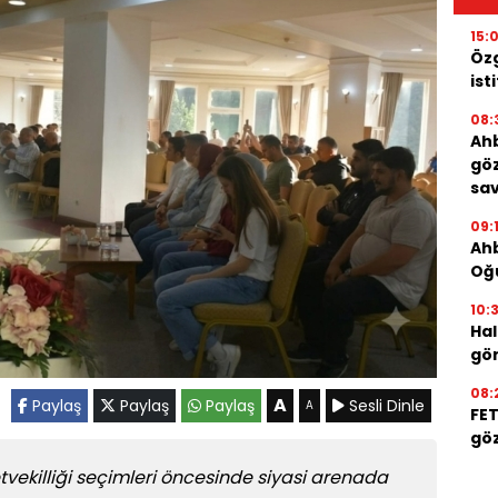
15:
Özg
ist
08:
Ah
göz
sav
09:
Ah
Oğu
10:
Hal
gör
08:
A
Paylaş
Paylaş
Paylaş
Sesli Dinle
A
FET
göz
ekilliği seçimleri öncesinde siyasi arenada