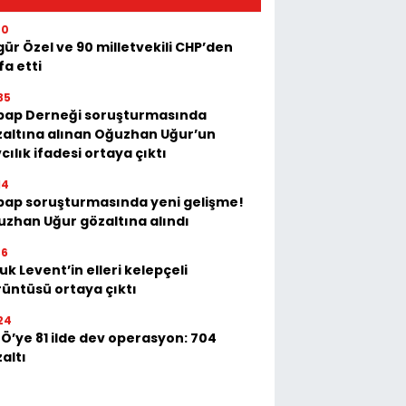
00
ür Özel ve 90 milletvekili CHP’den
ifa etti
35
bap Derneği soruşturmasında
altına alınan Oğuzhan Uğur’un
cılık ifadesi ortaya çıktı
14
bap soruşturmasında yeni gelişme!
zhan Uğur gözaltına alındı
36
uk Levent’in elleri kelepçeli
üntüsü ortaya çıktı
24
Ö’ye 81 ilde dev operasyon: 704
altı