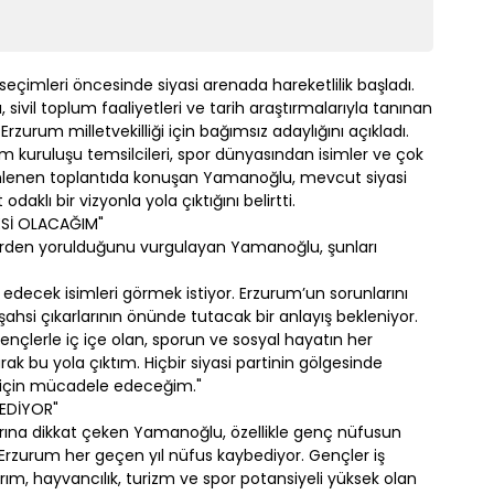
eçimleri öncesinde siyasi arenada hareketlilik başladı.
, sivil toplum faaliyetleri ve tarih araştırmalarıyla tanınan
zurum milletvekilliği için bağımsız adaylığını açıkladı.
lum kuruluşu temsilcileri, spor dünyasından isimler ve çok
enlenen toplantıda konuşan Yamanoğlu, mevcut siyasi
aklı bir vizyonla yola çıktığını belirtti.
ESİ OLACAĞIM"
melerden yorulduğunu vurgulayan Yamanoğlu, şunları
 edecek isimleri görmek istiyor. Erzurum’un sorunlarını
ahsi çıkarlarının önünde tutacak bir anlayış bekleniyor.
gençlerle iç içe olan, sporun ve sosyal hayatın her
k bu yola çıktım. Hiçbir siyasi partinin gölgesinde
 için mücadele edeceğim."
 EDİYOR"
rına dikkat çeken Yamanoğlu, özellikle genç nüfusun
Erzurum her geçen yıl nüfus kaybediyor. Gençler iş
rım, hayvancılık, turizm ve spor potansiyeli yüksek olan