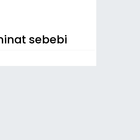
inat sebebi
n Dakika
00
ür Özel ve 90 milletvekili CHP’den
ifa etti
35
bap Derneği soruşturmasında
zaltına alınan Oğuzhan Uğur’un
cılık ifadesi ortaya çıktı