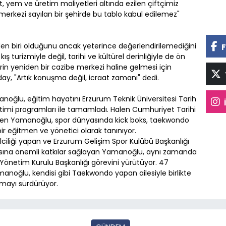
ot, yem ve üretim maliyetleri altında ezilen çiftçimiz
merkezi sayılan bir şehirde bu tablo kabul edilemez"
den biri olduğunu ancak yeterince değerlendirilemediğini
F
turizmiyle değil, tarihi ve kültürel derinliğiyle de ön
hrin yeniden bir cazibe merkezi haline gelmesi için
aday, "Artık konuşma değil, icraat zamanı" dedi.
noğlu, eğitim hayatını Erzurum Teknik Üniversitesi Tarih
timi programları ile tamamladı. Halen Cumhuriyet Tarihi
düren Yamanoğlu, spor dünyasında kick boks, taekwondo
ir eğitmen ve yönetici olarak tanınıyor.
lciliği yapan ve Erzurum Gelişim Spor Kulübü Başkanlığı
pısına önemli katkılar sağlayan Yamanoğlu, aynı zamanda
Yönetim Kurulu Başkanlığı görevini yürütüyor. 47
anoğlu, kendisi gibi Taekwondo yapan ailesiyle birlikte
lmayı sürdürüyor.