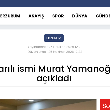
ERZURUM
ASAYİŞ
SPOR
DÜNYA
GÜND
ERZURUM
Yayınlanma : 25 Haziran 2026 12:20
Düzenleme : 25 Haziran 2026 12:22
rılı ismi Murat Yamanoğl
açıkladı
So