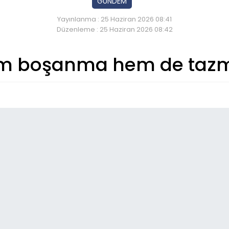
GÜNDEM
Yayınlanma : 25 Haziran 2026 08:41
Düzenleme : 25 Haziran 2026 08:42
em boşanma hem de tazm
So
15:
Özg
ist
08:
Ah
gö
sav