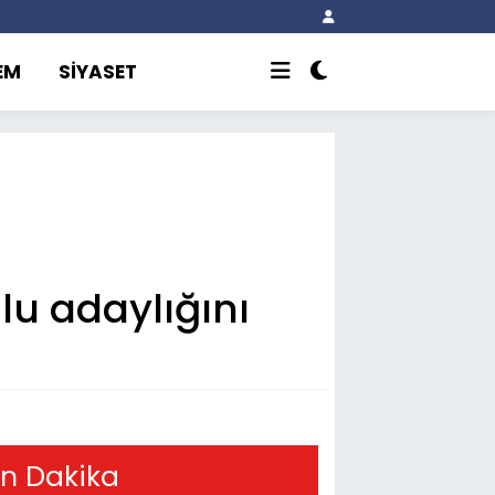
EM
SİYASET
u adaylığını
n Dakika