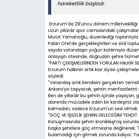
hareketlilik başladı.
Erzurum’da 29’uncu dönem milletvekilliği s
Uzun yıllardır spor camiasındaki çalışmaları
Murat Yamanoğlu, düzenlediği toplantıyla Er
​Palan Otel’de gerçekleştirilen ve sivil top
sayıda vatandaşın yoğun katılımıyla düz
anlayışın ötesinde, doğrudan şehre hizmet od
​"PARTİ ÇEKİŞMELERİNDEN YORULAN HALKIN S
​Erzurum halkının artık kısır siyasi çekiş
söyledi:
"Vatandaş artık kendisini gerçekten temsil
Ankara’ya taşıyacak, şehrin menfaatlerini ş
Ben de yıllardır bu şehrin içinde yaşayan, 
alanında mücadele eden bir kardeşiniz olara
kalmadan, sadece Erzurum’un sesi olmak
​"GÖÇ VE İŞSİZLİK ŞEHRİN GELECEĞİNİ TEHDİT
​Konuşmasında şehrin kronikleşmiş sorunla
başka şehirlere göç etmesine değinerek; "
bulamadığı için gitmek zorunda kalıyor. Ta