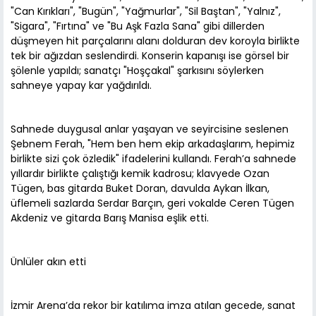
"Can Kırıkları", "Bugün", "Yağmurlar", "Sil Baştan", "Yalnız",
"Sigara", "Fırtına" ve "Bu Aşk Fazla Sana" gibi dillerden
düşmeyen hit parçalarını alanı dolduran dev koroyla birlikte
tek bir ağızdan seslendirdi. Konserin kapanışı ise görsel bir
şölenle yapıldı; sanatçı "Hoşçakal" şarkısını söylerken
sahneye yapay kar yağdırıldı.
Sahnede duygusal anlar yaşayan ve seyircisine seslenen
Şebnem Ferah, "Hem ben hem ekip arkadaşlarım, hepimiz
birlikte sizi çok özledik" ifadelerini kullandı. Ferah’a sahnede
yıllardır birlikte çalıştığı kemik kadrosu; klavyede Ozan
Tügen, bas gitarda Buket Doran, davulda Aykan İlkan,
üflemeli sazlarda Serdar Barçın, geri vokalde Ceren Tügen
Akdeniz ve gitarda Barış Manisa eşlik etti.
Ünlüler akın etti
İzmir Arena’da rekor bir katılıma imza atılan gecede, sanat