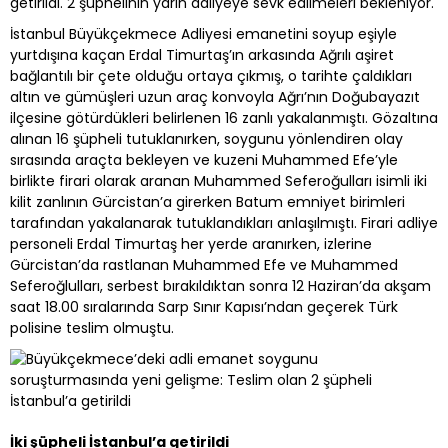
getirildi. 2 şüphelinin yarın adliyeye sevk edilmeleri bekleniyor.
İstanbul Büyükçekmece Adliyesi emanetini soyup eşiyle
yurtdışına kaçan Erdal Timurtaş’ın arkasında Ağrılı aşiret
bağlantılı bir çete olduğu ortaya çıkmış, o tarihte çaldıkları
altın ve gümüşleri uzun araç konvoyla Ağrı’nın Doğubayazıt
ilçesine götürdükleri belirlenen 16 zanlı yakalanmıştı. Gözaltına
alınan 16 şüpheli tutuklanırken, soygunu yönlendiren olay
sırasında araçta bekleyen ve kuzeni Muhammed Efe’yle
birlikte firari olarak aranan Muhammed Seferoğulları isimli iki
kilit zanlının Gürcistan’a girerken Batum emniyet birimleri
tarafından yakalanarak tutuklandıkları anlaşılmıştı. Firari adliye
personeli Erdal Timurtaş her yerde aranırken, izlerine
Gürcistan’da rastlanan Muhammed Efe ve Muhammed
Seferoğlulları, serbest bırakıldıktan sonra 12 Haziran’da akşam
saat 18.00 sıralarında Sarp Sınır Kapısı’ndan geçerek Türk
polisine teslim olmuştu.
İki şüpheli İstanbul’a getirildi