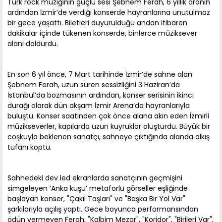
Türk rock müziğinin güçlü sesi Şebnem Ferah, 6 yıllık aranın
ardından İzmir’de verdiği konserde hayranlarına unutulmaz
bir gece yaşattı. Biletleri duyurulduğu andan itibaren
dakikalar içinde tükenen konserde, binlerce müziksever
alanı doldurdu.
En son 6 yıl önce, 7 Mart tarihinde İzmir’de sahne alan
Şebnem Ferah, uzun süren sessizliğini 3 Haziran’da
İstanbul’da bozmasının ardından, konser serisinin ikinci
durağı olarak dün akşam İzmir Arena’da hayranlarıyla
buluştu. Konser saatinden çok önce alana akın eden İzmirli
müzikseverler, kapılarda uzun kuyruklar oluşturdu. Büyük bir
coşkuyla beklenen sanatçı, sahneye çıktığında alanda alkış
tufanı koptu.
Sahnedeki dev led ekranlarda sanatçının geçmişini
simgeleyen ’Anka kuşu’ metaforlu görseller eşliğinde
başlayan konser, "Çakıl Taşları" ve "Başka Bir Yol Var"
şarkılarıyla açılış yaptı. Gece boyunca performansından
ödün vermeyen Ferah, "Kalbim Mezar", "Koridor", "Birileri Var",