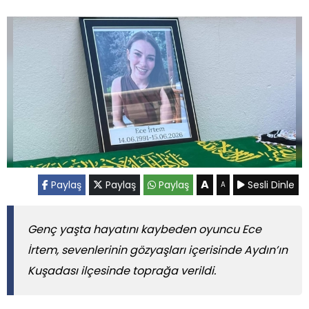
A
Paylaş
Paylaş
Paylaş
Sesli Dinle
A
Genç yaşta hayatını kaybeden oyuncu Ece
İrtem, sevenlerinin gözyaşları içerisinde Aydın’ın
Kuşadası ilçesinde toprağa verildi.