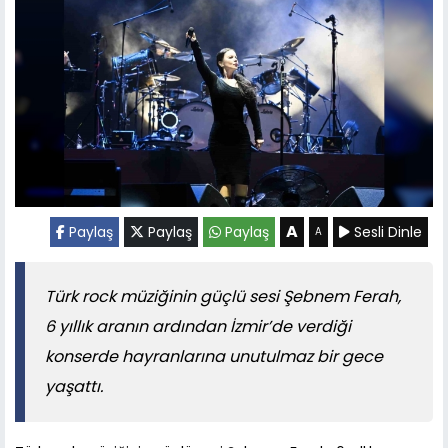
A
Paylaş
Paylaş
Paylaş
Sesli Dinle
A
Türk rock müziğinin güçlü sesi Şebnem Ferah,
6 yıllık aranın ardından İzmir’de verdiği
konserde hayranlarına unutulmaz bir gece
yaşattı.