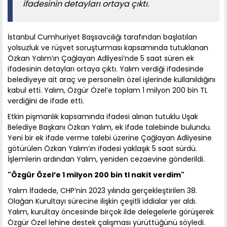
ifadesinin detayları ortaya çıktı.
İstanbul Cumhuriyet Başsavcılığı tarafından başlatılan
yolsuzluk ve rüşvet soruşturması kapsamında tutuklanan
Özkan Yalım’ın Çağlayan Adliyesi’nde 5 saat süren ek
ifadesinin detayları ortaya çıktı. Yalım verdiği ifadesinde
belediyeye ait araç ve personelin özel işlerinde kullanıldığını
kabul etti. Yalım, Özgür Özel’e toplam 1 milyon 200 bin TL
verdiğini de ifade etti.
Etkin pişmanlık kapsamında ifadesi alınan tutuklu Uşak
Belediye Başkanı Özkan Yalım, ek ifade talebinde bulundu.
Yeni bir ek ifade verme talebi üzerine Çağlayan Adliyesine
götürülen Özkan Yalım’ın ifadesi yaklaşık 5 saat sürdü.
İşlemlerin ardından Yalım, yeniden cezaevine gönderildi.
"Özgür Özel’e 1 milyon 200 bin tl nakit verdim"
Yalım İfadede, CHP’nin 2023 yılında gerçekleştirilen 38.
Olağan Kurultayı sürecine ilişkin çeşitli iddialar yer aldı.
Yalım, kurultay öncesinde birçok ilde delegelerle görüşerek
Özgür Özel lehine destek çalışması yürüttüğünü söyledi.