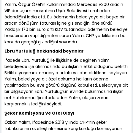
Yalım, Özgür Özel’in kullanımındaki Mercedes V300 aracın
VIP dönüşüm masrafının Uşak Belediyesi tarafından
ödendiğini iddia etti. Bu ödemenin belediyeye ait başka bir
aracın dönüşüm faturası içine gizlendiğini öne sürdü.
Yaklaşık 170 bin Euro artı KDV tutarındaki ödemenin belediye
hesabından yapıldığını ileri süren Yalım, CHP yetkililerinin bu
konuda gerçeği gizlediğini savundu.
Ebru Yurtuluğ hakkındaki beyanlar
İfadede Ebru Yurtuluğ ile ilişkisine de değinen Yalım,
belediyede işe alınmasında bu ilişkinin etkili olduğunu belirtti.
Birlikte yaşamak amacıyla ortak ev satın aldıklarını söyleyen
Yalım, belediyeye ait özel dokuma halıların ödeme
yapılmadan bu eve götürüldüğünü kabul etti. Belediyeye ait
bir bilgisayarın Ebru Yurtuluğ’un evinde bulunmasına ilişkin
net hatırlamadığını ifade eden Yalım, oluşan zararı
karşılamak istediğini söyledi.
Şeker Komisyonu Ve Otel Olayı
Özkan Yalım, ifadesinde 2018 yılında CHP’nin şeker
fabrikalarının özelleştirilmesine karşı kurduğu komisyonun