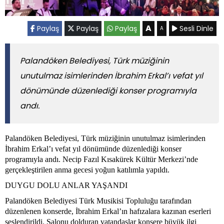
A
Paylaş
Paylaş
Paylaş
Sesli Dinle
A
Palandöken Belediyesi, Türk müziğinin
unutulmaz isimlerinden İbrahim Erkal’ı vefat yıl
dönümünde düzenlediği konser programıyla
andı.
Palandöken Belediyesi, Türk müziğinin unutulmaz isimlerinden
İbrahim Erkal’ı vefat yıl dönümünde düzenlediği konser
programıyla andı. Necip Fazıl Kısakürek Kültür Merkezi’nde
gerçekleştirilen anma gecesi yoğun katılımla yapıldı.
DUYGU DOLU ANLAR YAŞANDI
Palandöken Belediyesi Türk Musikisi Topluluğu tarafından
düzenlenen konserde, İbrahim Erkal’ın hafızalara kazınan eserleri
seslendirildi. Salonu dolduran vatandaşlar konsere büyük ilgi