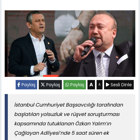
A
Paylaş
Paylaş
Paylaş
Sesli Dinle
A
İstanbul Cumhuriyet Başsavcılığı tarafından
başlatılan yolsuzluk ve rüşvet soruşturması
kapsamında tutuklanan Özkan Yalım’ın
Çağlayan Adliyesi’nde 5 saat süren ek