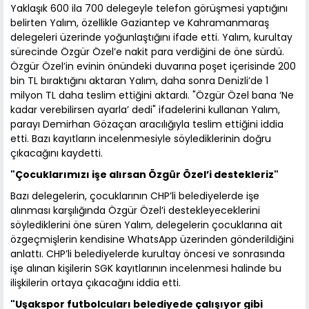
Yaklaşık 600 ila 700 delegeyle telefon görüşmesi yaptığını
belirten Yalım, özellikle Gaziantep ve Kahramanmaraş
delegeleri üzerinde yoğunlaştığını ifade etti. Yalım, kurultay
sürecinde Özgür Özel’e nakit para verdiğini de öne sürdü.
Özgür Özel’in evinin önündeki duvarına poşet içerisinde 200
bin TL bıraktığını aktaran Yalım, daha sonra Denizli’de 1
milyon TL daha teslim ettiğini aktardı. "Özgür Özel bana ‘Ne
kadar verebilirsen ayarla’ dedi" ifadelerini kullanan Yalım,
parayı Demirhan Gözaçan aracılığıyla teslim ettiğini iddia
etti. Bazı kayıtların incelenmesiyle söylediklerinin doğru
çıkacağını kaydetti.
"Çocuklarımızı işe alırsan Özgür Özel’i destekleriz"
Bazı delegelerin, çocuklarının CHP’li belediyelerde işe
alınması karşılığında Özgür Özel’i destekleyeceklerini
söylediklerini öne süren Yalım, delegelerin çocuklarına ait
özgeçmişlerin kendisine WhatsApp üzerinden gönderildiğini
anlattı. CHP’li belediyelerde kurultay öncesi ve sonrasında
işe alınan kişilerin SGK kayıtlarının incelenmesi halinde bu
ilişkilerin ortaya çıkacağını iddia etti.
"Uşakspor futbolcuları belediyede çalışıyor gibi