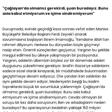
"Çağlayan’da olmamız gerekirdi, şuan buradayız. Bunu
asla kabul etmiyorum ve içime sindiremiyorum"
Duruşmada, evinde geçirdiği kaza sonrası vefat eden Manisa
Büyükşehir Belediye Başkanı Ferdi Zeyrek’i anarak
savunmasına başlayan Ekrem İmamoğlu, "Kendisine Allah’tan
rahmet diliyorum. Herkese bu dünyadan böyle göçmeyi
nasip etsin. Önemli süreçlerden geçiyoruz. Yargının bu şekilde
meşgul edilmesi bu ülkeye yakışmayan bir pozisyondur.
Yargının, adaletin ülkemizin böylesi zor bir dönemde adalet
duygusunu yükseltmesi gerekiyor. İsrail’in Gazze’ye saldırılarını
sadece sözel olarak kınayarak, bir müdahalede bulunmadan
geçiştirmeye devam ediyoruz. Öte yandan İran saldırıları da
aynı şekilde devam ediyor. Medeniyetin beşiği bu kadim
topraklarda büyük bir sorumluluk yüklenmiştir. Çağlayan’da
olmamız gerekirdi, şuan buradayız. Bunu asla kabul
etmiyorum ve içime sindiremiyorum. Cevabı olmayan bir
soruyu bir kez daha soruyorum; Ben ve arkadaşlarım neden
buradayız? Bu operasyonun bedelinin yaklaşık 150 milyon