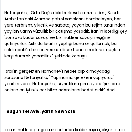
Netanyahu, "Orta Doğu'daki herkesi terörize eden, Suudi
Arabistan'daki Aramco petrol sahalarını bombalayan, her
yere terörizm, yıkıcılık ve sabotaj yayan bu rejim tarafından
yayılan yarım yüzyıllık bir çatışma yaşadık. İran'ın istediği şey
'sonsuza kadar savaş' ve bizi nükleer savaşın eşiğine
getiriyorlar. Aslında İsrail'in yaptığı bunu engellemek, bu
saldırganlığa bir son vermektir ve bunu ancak şer güçlere
karşı durarak yapabiliriz" şeklinde konuştu.
İsrail'in gerçekten Hamaney'i hedef alıp almayacağı
sorusuna Netanyahu, "Yapmamız gerekeni yapıyoruz"
yanıtını verdi. Netanyahu, "Ayrıntılara girmeyeceğim ama
onların en iyi nükleer bilim adamlarını hedef aldık" dedi.
"Bugün Tel Aviv, yarın New York"
İran'ın nükleer programını ortadan kaldırmaya çalışan İsrail'i