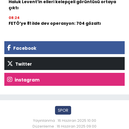
Haluk Levent’in elleri kelepçeli görüntüsü ortaya
çıktı
08:24
FETÖ’ye 81 ilde dev operasyon: 704 gözaltı
Facebook
Twitter
İnstagram
SPOR
Yayınlanma : 16 Haziran 2025 10:00
Düzenleme : 16 Haziran 2025 09:00