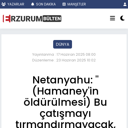
YAZARLAR
SON DAKİKA
MANŞETLER
DÜNYA
Yayınlanma : 17 Haziran 2025 08:00
Düzenleme : 23 Haziran 2025 10:02
Netanyahu: "
(Hamaney'in
öldürülmesi) Bu
çatışmayı
tırmandırmayacak,