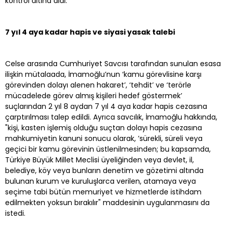
kontrol altına aldı.
7 yıl 4 aya kadar hapis ve siyasi yasak talebi
Celse arasında Cumhuriyet Savcısı tarafından sunulan esasa
ilişkin mütalaada, İmamoğlu’nun ‘kamu görevlisine karşı
görevinden dolayı alenen hakaret’, ‘tehdit’ ve ‘terörle
mücadelede görev almış kişileri hedef göstermek’
suçlarından 2 yıl 8 aydan 7 yıl 4 aya kadar hapis cezasına
çarptırılması talep edildi. Ayrıca savcılık, İmamoğlu hakkında,
"kişi, kasten işlemiş olduğu suçtan dolayı hapis cezasına
mahkumiyetin kanuni sonucu olarak, ’sürekli, süreli veya
geçici bir kamu görevinin üstlenilmesinden; bu kapsamda,
Türkiye Büyük Millet Meclisi üyeliğinden veya devlet, il,
belediye, köy veya bunların denetim ve gözetimi altında
bulunan kurum ve kuruluşlarca verilen, atamaya veya
seçime tabi bütün memuriyet ve hizmetlerde istihdam
edilmekten yoksun bırakılır" maddesinin uygulanmasını da
istedi.