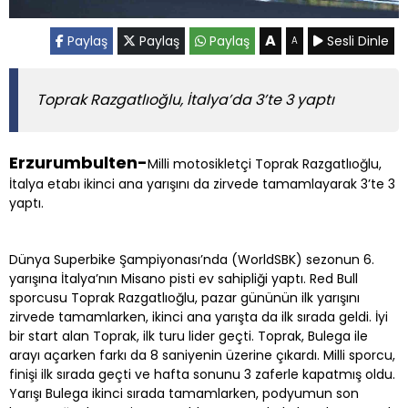
A
Paylaş
Paylaş
Paylaş
Sesli Dinle
A
Toprak Razgatlıoğlu, İtalya’da 3’te 3 yaptı
Erzurumbulten-
Milli motosikletçi Toprak Razgatlıoğlu,
İtalya etabı ikinci ana yarışını da zirvede tamamlayarak 3’te 3
yaptı.
Dünya Superbike Şampiyonası’nda (WorldSBK) sezonun 6.
yarışına İtalya’nın Misano pisti ev sahipliği yaptı. Red Bull
sporcusu Toprak Razgatlıoğlu, pazar gününün ilk yarışını
zirvede tamamlarken, ikinci ana yarışta da ilk sırada geldi. İyi
bir start alan Toprak, ilk turu lider geçti. Toprak, Bulega ile
arayı açarken farkı da 8 saniyenin üzerine çıkardı. Milli sporcu,
finişi ilk sırada geçti ve hafta sonunu 3 zaferle kapatmış oldu.
Yarışı Bulega ikinci sırada tamamlarken, podyumun son