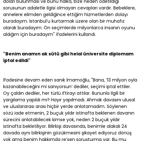
doları bulunması ve bunu halka, bize neden ödetildiği
sorusunun adaletle ilgisi olmayan cevapları vardır. Bebeklere,
annelere elimden geldiğince ettiğim hizmetlerden dolayı
buradayım. İstanbul’u kurtarmak üzere olan bir muhafız
olarak buradayım. Ön seçimlerde milyonlarca insanın oyunu
aldığım için buradayım" ifadelerini kullandı.
"Benim anamın ak sütü gibi helal üniversite diplomam
iptal edildi"
İfadesine devam eden sanık İmamoğlu, "Bana, ’13 milyon oyla
kazanabileceğini mi sanıyorsun’ dediler, seçimi iptal ettiler.
Oy çaldın dediler, her türlü iftirayı attılar. Bununla ilgili bir
yargılama yapıldı mı? Hayır yapılmadı. Ahmak davasını ulusal
ve uluslararası arası hiçbir yerde anlatamadım. Söylenen
sözü iade etmenin, 2 buçuk yıldır istinafta beklenen davanın
sürecini anlatabilecek kimse yok, neden 2 buçuk yıldır
istinafta bekletiliyor. Bilirkişi davasında, benimle alakalı 24
davada aynı bilirkişinin gözükmesini şikayet ediyoruz dönüş
yok ama benim hakkımda re’sen soruşturma var. Bu mu