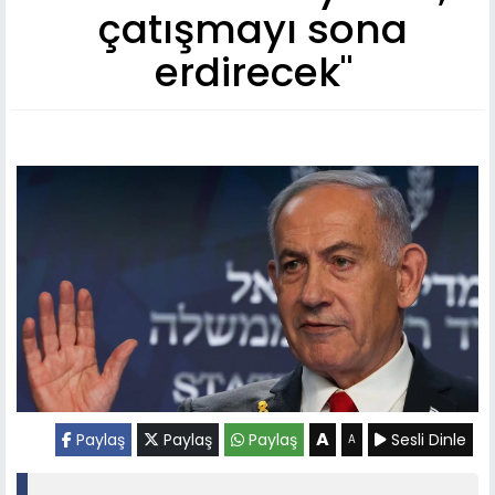
çatışmayı sona
erdirecek"
A
Paylaş
Paylaş
Paylaş
Sesli Dinle
A