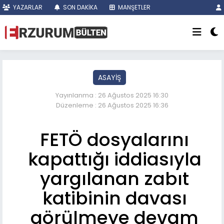
YAZARLAR
SON DAKİKA
MANŞETLER
ASAYİŞ
Yayınlanma : 26 Ağustos 2025 16:30
Düzenleme : 26 Ağustos 2025 16:36
FETÖ dosyalarını
kapattığı iddiasıyla
yargılanan zabıt
katibinin davası
görülmeye devam