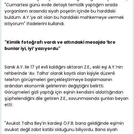
"Cumartesi günü evde detaylı temizlik yaptığım sırada
yorganların arasında siyah poşetin içinde bu harddiski
buldum. A.Y.’ye ait olan bu harddiski mahkemeye vermek
istiyorum" ifadelerini kullandı.
"Kimlik fotoğrafı vardı ve altındaki mesajda ‘bro
bunlar iyi, iyi’ yazıyordu"
Sanık A.Y. ile 17 yıl evli kaldığını aktaran Z.E., eski eşi A.Y.’nin
rehberinde ‘Av. Talha’ olarak kayıtlı olan kişiyle düzenli
telefon görüşmeleri gerçekleştirmeye başlamasının
ardından ekonomik gelirlerinin değiştiğini belirtti.
Görüşmeleri gizli yaptığı için eşinin kendisini aldattığından
şüphelendiğini dile getiren Z.E., savunmasında şunları beyan
etti:
"Avukat Talha Bey’in kardeşi Ö.F.B. bana geldiğinde eşimin
avukat değil zabıt katibi olduğunu biliyordu. Bana siyah