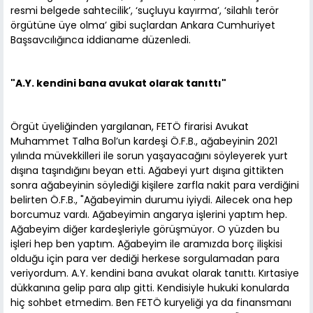
resmi belgede sahtecilik’, ‘suçluyu kayırma’, ‘silahlı terör
örgütüne üye olma’ gibi suçlardan Ankara Cumhuriyet
Başsavcılığınca iddianame düzenledi.
"A.Y. kendini bana avukat olarak tanıttı"
Örgüt üyeliğinden yargılanan, FETÖ firarisi Avukat
Muhammet Talha Bol’un kardeşi Ö.F.B., ağabeyinin 2021
yılında müvekkilleri ile sorun yaşayacağını söyleyerek yurt
dışına taşındığını beyan etti. Ağabeyi yurt dışına gittikten
sonra ağabeyinin söylediği kişilere zarfla nakit para verdiğini
belirten Ö.F.B., "Ağabeyimin durumu iyiydi. Ailecek ona hep
borcumuz vardı. Ağabeyimin angarya işlerini yaptım hep.
Ağabeyim diğer kardeşleriyle görüşmüyor. O yüzden bu
işleri hep ben yaptım. Ağabeyim ile aramızda borç ilişkisi
olduğu için para ver dediği herkese sorgulamadan para
veriyordum. A.Y. kendini bana avukat olarak tanıttı. Kırtasiye
dükkanına gelip para alıp gitti. Kendisiyle hukuki konularda
hiç sohbet etmedim. Ben FETÖ kuryeliği ya da finansmanı