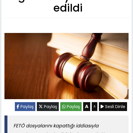
edildi
A
Paylaş
Paylaş
Paylaş
Sesli Dinle
A
FETÖ dosyalarını kapattığı iddiasıyla