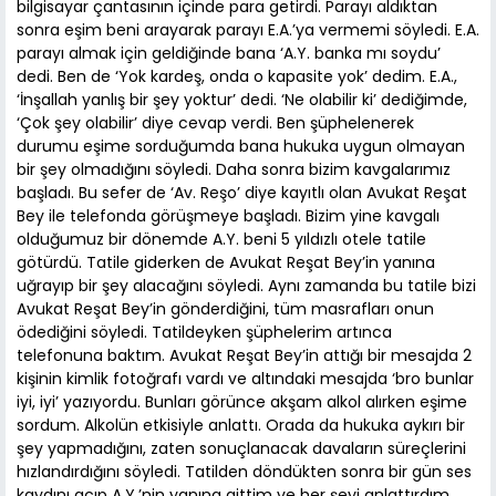
bilgisayar çantasının içinde para getirdi. Parayı aldıktan
sonra eşim beni arayarak parayı E.A.’ya vermemi söyledi. E.A.
parayı almak için geldiğinde bana ‘A.Y. banka mı soydu’
dedi. Ben de ‘Yok kardeş, onda o kapasite yok’ dedim. E.A.,
‘İnşallah yanlış bir şey yoktur’ dedi. ‘Ne olabilir ki’ dediğimde,
‘Çok şey olabilir’ diye cevap verdi. Ben şüphelenerek
durumu eşime sorduğumda bana hukuka uygun olmayan
bir şey olmadığını söyledi. Daha sonra bizim kavgalarımız
başladı. Bu sefer de ‘Av. Reşo’ diye kayıtlı olan Avukat Reşat
Bey ile telefonda görüşmeye başladı. Bizim yine kavgalı
olduğumuz bir dönemde A.Y. beni 5 yıldızlı otele tatile
götürdü. Tatile giderken de Avukat Reşat Bey’in yanına
uğrayıp bir şey alacağını söyledi. Aynı zamanda bu tatile bizi
Avukat Reşat Bey’in gönderdiğini, tüm masrafları onun
ödediğini söyledi. Tatildeyken şüphelerim artınca
telefonuna baktım. Avukat Reşat Bey’in attığı bir mesajda 2
kişinin kimlik fotoğrafı vardı ve altındaki mesajda ‘bro bunlar
iyi, iyi’ yazıyordu. Bunları görünce akşam alkol alırken eşime
sordum. Alkolün etkisiyle anlattı. Orada da hukuka aykırı bir
şey yapmadığını, zaten sonuçlanacak davaların süreçlerini
hızlandırdığını söyledi. Tatilden döndükten sonra bir gün ses
kaydını açıp A.Y.’nin yanına gittim ve her şeyi anlattırdım.