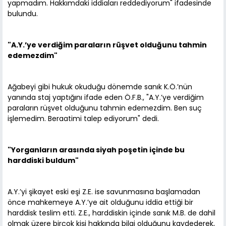
yapmadım. Hakkımdaki iddiaları reddediyorum" ifadesinde
bulundu.
"A.Y.’ye verdiğim paraların rüşvet olduğunu tahmin
edemezdim"
Ağabeyi gibi hukuk okuduğu dönemde sanık K.Ö.’nün
yanında staj yaptığını ifade eden Ö.F.B., "A.Y.’ye verdiğim
paraların rüşvet olduğunu tahmin edemezdim. Ben suç
işlemedim. Beraatimi talep ediyorum" dedi.
"Yorganların arasında siyah poşetin içinde bu
harddiski buldum"
A.Y.’yi şikayet eski eşi Z.E. ise savunmasına başlamadan
önce mahkemeye A.Y.’ye ait olduğunu iddia ettiği bir
harddisk teslim etti. Z.E., harddiskin içinde sanık M.B. de dahil
olmak üzere birçok kişi hakkında bilgi olduğunu kaydederek,