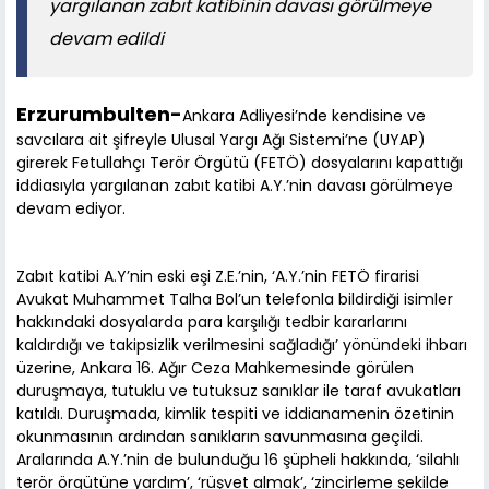
yargılanan zabıt katibinin davası görülmeye
devam edildi
Erzurumbulten-
Ankara Adliyesi’nde kendisine ve
savcılara ait şifreyle Ulusal Yargı Ağı Sistemi’ne (UYAP)
girerek Fetullahçı Terör Örgütü (FETÖ) dosyalarını kapattığı
iddiasıyla yargılanan zabıt katibi A.Y.’nin davası görülmeye
devam ediyor.
Zabıt katibi A.Y’nin eski eşi Z.E.’nin, ‘A.Y.’nin FETÖ firarisi
Avukat Muhammet Talha Bol’un telefonla bildirdiği isimler
hakkındaki dosyalarda para karşılığı tedbir kararlarını
kaldırdığı ve takipsizlik verilmesini sağladığı’ yönündeki ihbarı
üzerine, Ankara 16. Ağır Ceza Mahkemesinde görülen
duruşmaya, tutuklu ve tutuksuz sanıklar ile taraf avukatları
katıldı. Duruşmada, kimlik tespiti ve iddianamenin özetinin
okunmasının ardından sanıkların savunmasına geçildi.
Aralarında A.Y.’nin de bulunduğu 16 şüpheli hakkında, ‘silahlı
terör örgütüne yardım’, ‘rüşvet almak’, ‘zincirleme şekilde