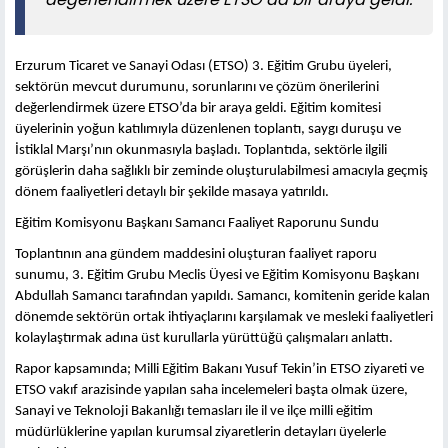
Erzurum Ticaret ve Sanayi Odası (ETSO) 3. Eğitim Grubu üyeleri,
sektörün mevcut durumunu, sorunlarını ve çözüm önerilerini
değerlendirmek üzere ETSO’da bir araya geldi. Eğitim komitesi
üyelerinin yoğun katılımıyla düzenlenen toplantı, saygı duruşu ve
İstiklal Marşı’nın okunmasıyla başladı. Toplantıda, sektörle ilgili
görüşlerin daha sağlıklı bir zeminde oluşturulabilmesi amacıyla geçmiş
dönem faaliyetleri detaylı bir şekilde masaya yatırıldı.
Eğitim Komisyonu Başkanı Samancı Faaliyet Raporunu Sundu
Toplantının ana gündem maddesini oluşturan faaliyet raporu
sunumu, 3. Eğitim Grubu Meclis Üyesi ve Eğitim Komisyonu Başkanı
Abdullah Samancı tarafından yapıldı. Samancı, komitenin geride kalan
dönemde sektörün ortak ihtiyaçlarını karşılamak ve mesleki faaliyetleri
kolaylaştırmak adına üst kurullarla yürüttüğü çalışmaları anlattı.
Rapor kapsamında; Milli Eğitim Bakanı Yusuf Tekin’in ETSO ziyareti ve
ETSO vakıf arazisinde yapılan saha incelemeleri başta olmak üzere,
Sanayi ve Teknoloji Bakanlığı temasları ile il ve ilçe milli eğitim
müdürlüklerine yapılan kurumsal ziyaretlerin detayları üyelerle