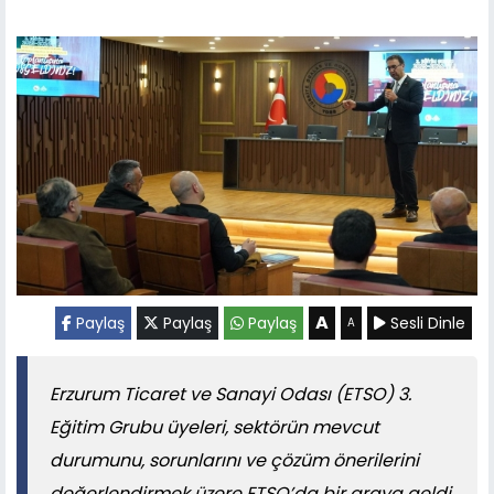
A
Paylaş
Paylaş
Paylaş
Sesli Dinle
A
​​​​​​​Erzurum Ticaret ve Sanayi Odası (ETSO) 3.
Eğitim Grubu üyeleri, sektörün mevcut
durumunu, sorunlarını ve çözüm önerilerini
değerlendirmek üzere ETSO’da bir araya geldi.