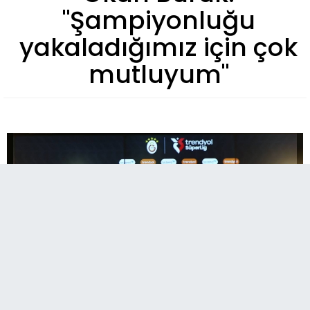
"Şampiyonluğu
yakaladığımız için çok
mutluyum"
A
Paylaş
Paylaş
Paylaş
Sesli Dinle
A