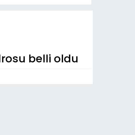
rosu belli oldu
n Dakika
00
ür Özel ve 90 milletvekili CHP’den
ifa etti
35