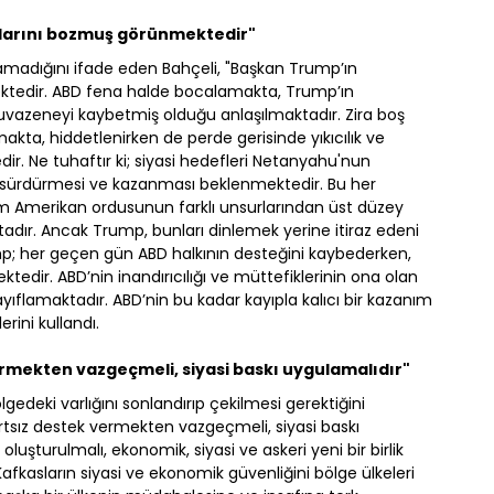
rlarını bozmuş görünmektedir"
amadığını ifade eden Bahçeli, "Başkan Trump’ın
ktedir. ABD fena halde bocalamakta, Trump’ın
uvazeneyi kaybetmiş olduğu anlaşılmaktadır. Zira boş
akta, hiddetlenirken de perde gerisinde yıkıcılık ve
dir. Ne tuhaftır ki; siyasi hedefleri Netanyahu'nun
nin sürdürmesi ve kazanması beklenmektedir. Bu her
im Amerikan ordusunun farklı unsurlarından üst düzey
adır. Ancak Trump, bunları dinlemek yerine itiraz edeni
; her geçen gün ABD halkının desteğini kaybederken,
edir. ABD’nin inandırıcılığı ve müttefiklerinin ona olan
ayıflamaktadır. ABD’nin bu kadar kayıpla kalıcı bir kazanım
ini kullandı.
vermekten vazgeçmeli, siyasi baskı uygulamalıdır"
edeki varlığını sonlandırıp çekilmesi gerektiğini
şartsız destek vermekten vazgeçmeli, siyasi baskı
oluşturulmalı, ekonomik, siyasi ve askeri yeni bir birlik
Kafkasların siyasi ve ekonomik güvenliğini bölge ülkeleri