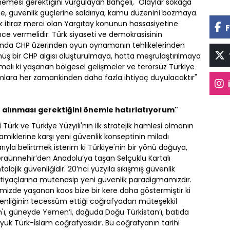
memesi gerektiğini vurgulayan Bahçeli, "Olaylar sokağa
leme, güvenlik güçlerine saldırıya, kamu düzenini bozmaya
 itiraz merci olan Yargıtay konunun hassasiyetine
F
önce vermelidir. Türk siyaseti ve demokrasisinin
aşında CHP üzerinden oyun oynamanın tehlikelerinden
ş bir CHP algısı oluşturulmaya, hatta meşrulaştırılmaya
malı ki yaşanan bölgesel gelişmeler ve terörsüz Türkiye
rumlara her zamankinden daha fazla ihtiyaç duyulacaktır"
le alınması gerektiğini önemle hatırlatıyorum"
Türk ve Türkiye Yüzyılı'nın ilk stratejik hamlesi olmanın
amiklerine karşı yeni güvenlik konseptinin miladı
ıyla belirtmek isterim ki Türkiye'nin bir yönü doğuya,
raünnehir’den Anadolu’ya taşan Selçuklu Kartalı
ojik güvenliğidir. 20’nci yüzyıla sıkışmış güvenlik
 ihtiyaçlarına mütenasip yeni güvenlik paradigmamızdır.
izde yaşanan kaos bize bir kere daha göstermiştir ki
menliğinin tecessüm ettiği coğrafyadan müteşekkil
rım'ı, güneyde Yemen’i, doğuda Doğu Türkistan’ı, batıda
üyük Türk-İslam coğrafyasıdır. Bu coğrafyanın tarihi