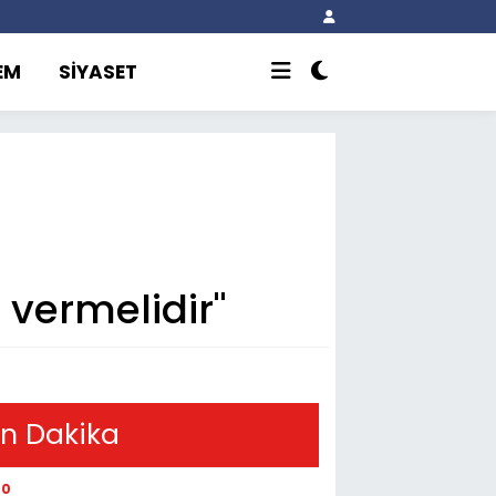
EM
SİYASET
ı vermelidir"
n Dakika
00