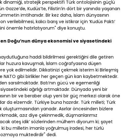
ik dinamiği, stratejik perspektifi Türk ontolojisinin güçlü
n Gazze’de, Kudüs’te, Filistin’in dört bir yanında yaşanan
ümmetin imtihanıdır. Bir kez daha, İslam dünyasının
erilebilmesi, kalıcı barış ve istikrar için ‘Kudüs Paktı’
iğini önemle hatırlatıyorum" diye konuştu.
rken Doğu’nun dünya ekonomisi ve siyasetindeki
aydutluğuna haddi bildirilmesi gerektiğini dile getiren
raklar huzura kavuşmalı, İslam coğrafyasına düşen
yok edilmelidir. Dikkatinizi çekmek isterim ki Birleşmiş
 ve NATO gibi birlikler her geçen gün kan kaybetmektedir.
den sarsılmaktadır. Batı’nın gücü ve egemenliği
iyasetindeki ağırlığı artmaktadır. Dünyada yeni bir
ının bir ve beraber olup yeni bir güç merkezi olarak öne
r da elzemdir. Türkiye buna hazırdır. Türk milleti; Türk
ik oluşturmasından yanadır. Asırlar öncesinden bizlere
orkmadık, azız diye çekinmedik, düşmanlarımız
kacak ateş idik’ sözlerinden mülhem diyorum ki; şayet
i bu milletin imanla yoğrulmuş iradesi, her türlü
 bozmaya muktedirdir" dedi.