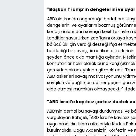
"Başkan Trump’ın dengelerini ve aya
ABD’nin İran’da öngördüğü hedeflere ulaş
dengelerini ve ayarlarını bozmuş görünme
konuşmalarından savaşın kesif tesiriyle m
tehditler savururken zaaflarını ortaya koym
bölücülük için verdiği desteği ifşa etmekte
belirlediği bir savaşı, Amerikan askerleri
şeyden önce akla mantığa aykırıdır. Nitek
komutanlar haklı olarak buna karşı çıkmakt
görevden almak yoluna gitmektedir. Trump
ABD askerleri savaş motivasyonunu yitirmekt
saygıları ve bağlılıkları da her geçen gün z
elde etmesi mümkün olmayacaktır" ifadeler
"ABD İsrail’e kayıtsız şartsız destek 
ABD’nin derhal bu savaşı durdurması ve bölg
vurgulayan Bahçeli, "ABD İsrail’e kayıtsız 
uygulamalıdır. İslam ülkeleriyle Kudüs Paktı 
kurulmalıdır. Doğu Akdeniz’in, Körfez’in ve 