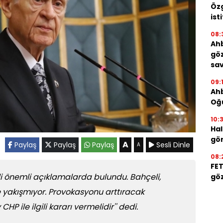
Özg
ist
08:
Ah
göz
sav
09:
Ah
Oğu
10:
Hal
gör
A
Paylaş
Paylaş
Paylaş
Sesli Dinle
A
08:
FET
i önemli açıklamalarda bulundu. Bahçeli,
göz
e yakışmıyor. Provokasyonu arttıracak
P ile ilgili kararı vermelidir'' dedi.