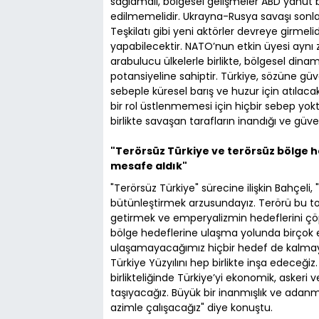
sağlamalı, bölgesel gelişmeler ABD yahut 
edilmemelidir. Ukrayna-Rusya savaşı sonlandı
Teşkilatı gibi yeni aktörler devreye girmeli
yapabilecektir. NATO’nun etkin üyesi aynı 
arabulucu ülkelerle birlikte, bölgesel dinam
potansiyeline sahiptir. Türkiye, sözüne güveni
sebeple küresel barış ve huzur için atılaca
bir rol üstlenmemesi için hiçbir sebep yok
birlikte savaşan tarafların inandığı ve güvend
"Terörsüz Türkiye ve terörsüz bölge h
mesafe aldık"
"Terörsüz Türkiye" sürecine ilişkin Bahçeli,
bütünleştirmek arzusundayız. Terörü bu t
getirmek ve emperyalizmin hedeflerini çö
bölge hedeflerine ulaşma yolunda birçok en
ulaşamayacağımız hiçbir hedef de kalmayaca
Türkiye Yüzyılını hep birlikte inşa edeceğ
birlikteliğinde Türkiye’yi ekonomik, askeri 
taşıyacağız. Büyük bir inanmışlık ve adanmı
azimle çalışacağız" diye konuştu.