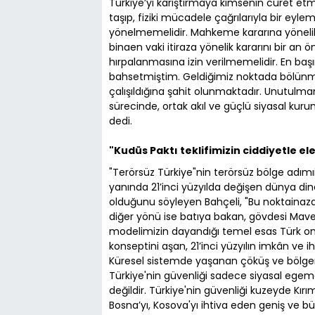
Türkiye’yi karıştırmaya kimsenin cüret et
taşıp, fiziki mücadele çağrılarıyla bir ey
yönelmemelidir. Mahkeme kararına yönelik
binaen vaki itiraza yönelik kararını bir an 
hırpalanmasına izin verilmemelidir. En b
bahsetmiştim. Geldiğimiz noktada bölünmü
çalışıldığına şahit olunmaktadır. Unutulma
sürecinde, ortak akıl ve güçlü siyasal ku
dedi.
"Kudüs Paktı teklifimizin ciddiyetle e
"Terörsüz Türkiye"nin terörsüz bölge adımıi 
yanında 21’inci yüzyılda değişen dünya din
olduğunu söyleyen Bahçeli, "Bu noktainazar
diğer yönü ise batıya bakan, gövdesi Mave
modelimizin dayandığı temel esas Türk ontol
konseptini aşan, 21’inci yüzyılın imkân ve
Küresel sistemde yaşanan çöküş ve bölgem
Türkiye'nin güvenliği sadece siyasal ege
değildir. Türkiye'nin güvenliği kuzeyde Kı
Bosna’yı, Kosova'yı ihtiva eden geniş ve b