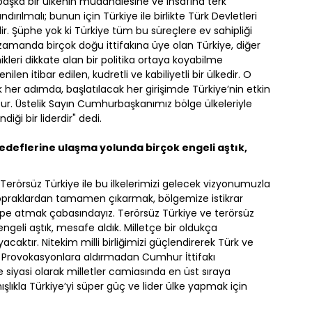
başka bir ülkenin müdahalesine ve insafına terk
rılmalı; bunun için Türkiye ile birlikte Türk Devletleri
dir. Şüphe yok ki Türkiye tüm bu süreçlere ev sahipliği
zamanda birçok doğu ittifakına üye olan Türkiye, diğer
ikleri dikkate alan bir politika ortaya koyabilme
len itibar edilen, kudretli ve kabiliyetli bir ülkedir. O
k her adımda, başlatılacak her girişimde Türkiye’nin etkin
tur. Üstelik Sayın Cumhurbaşkanımız bölge ülkeleriyle
iği bir liderdir" dedi.
edeflerine ulaşma yolunda birçok engeli aştık,
 "Terörsüz Türkiye ile bu ilkelerimizi gelecek vizyonumuzla
opraklardan tamamen çıkarmak, bölgemize istikrar
pe atmak çabasındayız. Terörsüz Türkiye ve terörsüz
geli aştık, mesafe aldık. Milletçe bir oldukça
ktır. Nitekim milli birliğimizi güçlendirerek Türk ve
iz. Provokasyonlara aldırmadan Cumhur İttifakı
ve siyasi olarak milletler camiasında en üst sıraya
şlıkla Türkiye’yi süper güç ve lider ülke yapmak için