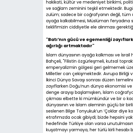
hakikati, kültür ve medeniyet birikimi, polit
ve sağlam zeminini teşkil etmektedir. Bugü
zulüm; sadece bir coğrafyanın değil, tüm 
ayağa kalkabilmesi, Müslüman feryadına son v
teklifimizin ciddiyetle ele alınması gerekt
"Batı’nın gücü ve egemenliği zayıfla
ağırlığı artmaktadır"
İslam dünyasının ayağa kalkması ve İsrail h
Bahçeli, "Filistin özgürleşmeli, kutsal top
emperyalizmin gölgesi geri gelmemek üzere 
Milletler can çekişmektedir. Avrupa Birliği
İkinci Dünya Savaşı sonrası düzen temelin
zayıflarken Doğu’nun dünya ekonomisi ve s
denge arayışı başlamışken, İslam coğrafyas
çıkması elbette ki mümkündür ve bir o kada
dünyasının ve İslam aleminin güçlü bir birl
seslenen Bilge Tonyukuk’un ‘Çoklar diye k
etrafımızda ocak gibiydi; bizde hepsini ya
hedefinde Türkiye olan varsa unutulmasın k
kuşatmayı yarmaya, her türlü kirli hesabı