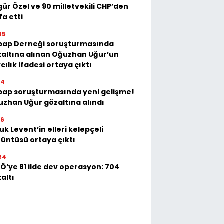
ür Özel ve 90 milletvekili CHP’den
ifa etti
35
bap Derneği soruşturmasında
altına alınan Oğuzhan Uğur’un
cılık ifadesi ortaya çıktı
14
bap soruşturmasında yeni gelişme!
zhan Uğur gözaltına alındı
36
uk Levent’in elleri kelepçeli
üntüsü ortaya çıktı
24
Ö’ye 81 ilde dev operasyon: 704
altı