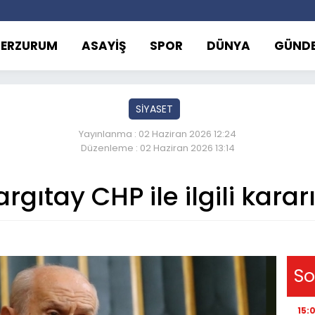
ERZURUM
ASAYİŞ
SPOR
DÜNYA
GÜND
SİYASET
Yayınlanma : 02 Haziran 2026 12:24
Düzenleme : 02 Haziran 2026 13:14
argıtay CHP ile ilgili karar
So
15: