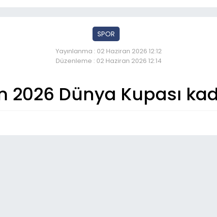
SPOR
Yayınlanma : 02 Haziran 2026 12:12
Düzenleme : 02 Haziran 2026 12:14
’ın 2026 Dünya Kupası kad
So
15:
Özg
ist
08: