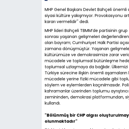
MHP Genel Başkanı Devlet Bahçeli önemli a
siyasi kültüre yakışmıyor. Provokasyonu artt
kararı vermelidir'' dedi.
MHP lideri Bahçeli TBMM’de partisinin grup
sonrası yaşanan gelişmeleri değerlendiren B
olan bayram; Cumhuriyet Halk Partisi açıs
zamana dönüşmüştür. Yaşanan gelişmeler 
kültürümüze ve demokrasimize zarar verici 
mücadele ve toplumsal bütünleşme hedefleri
toplumsal uzlaşmaya da bağlıdır. Ülkemizi 
Türkiye sürecine ilişkin önemli aşamaların
mücadele yerine fiziki mücadele gibi toplu
söylem ve eylemlerden kaçınılmasıdır. Poli
kahramanlar üzerinden toplumu ayrıştırıcı 
zemininden, demokrasi platformundan, siy
kullandı.
"Bölünmüş bir CHP algısı oluşturulmay
olunmaktadır"