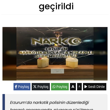
geçirildi
A
Paylaş
Paylaş
Paylaş
Sesli Dinle
A
Erzurum’da narkotik polisinin düzenlediği
başarılı operasyonda, piyasaya sürülmeye