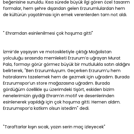
beğenisine sunuldu. Kısa sürede büyük ilgi gören özel tasarım
formalar, hem şehre dışarıdan gelen Erzurumlulardan hem
de kültürün yaşatılması için emek verenlerden tam not aldı.
" Ehramdan esinlenilmesi çok hoşuma gitti"
İzmir’de yaşayan ve motosikletiyle çıktığı Moğolistan
yolculuğu sırasında memleketi Erzurum’a uğrayan Murat
Pala, formayı görür görmez büyük bir mutlulukla satın aldığını
belirterek, "Ben Erzurumluyum. Geçerken Erzurum’u hem
hatıralarımı tazelemek hem de gezmek için uğradım. Burada
Erzurumspor’un store mağazasına uğradım. Burada
gördüğüm özellikle şu üzerimdeki tişört, eskiden bizim
nenelerimizin giydiği Ehram’ın motif ve desenlerinden
esinlenerek yapıldığı için çok hoşuma gitti. Hemen aldım.
Erzurumspor’a katkım olsun istedim" dedi.
"Taraftarlar kışın sıcak, yazın serin maç izleyecek"