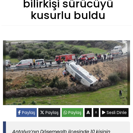
bilirkişi sürücüyü
kusurlu buldu
A
Paylaş
Paylaş
Paylaş
Sesli Dinle
A
Antalya’nın Döşemealtı ilçesinde 10 kişinin