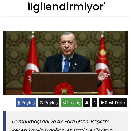
ilgilendirmiyor"
A
Paylaş
Paylaş
Paylaş
Sesli Dinle
A
Cumhurbaşkanı ve AK Parti Genel Başkanı
Recep Tayyip Erdoğan, AK Parti Meclis Grup