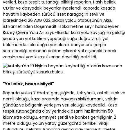
verileri, kaza tespit tutanağı, bilirkişi raporları, flash bellek,
CD’ler ve dosyadaki beyanlar incelendi. Raporda kazada
hayatını kaybeden sürücü İzzet Karağaç’ın sevk ve
idaresindeki 26 ABG 022 plakalı yolcu otobüsünün Aksu
istikametinden Döşemealtı istikametine seyir halindeyken
Kuzey Çevre Yolu Antalya-Burdur kara yolu kavşağına geldiği
sırada yan yol katılımı yapacağı sağa doğru virajlı yol
bölümünde sola doğru yönelerek bariyerlere çarpıp
sürüklendiği, ardından yoldan çıkarak yol dışındaki toprak
zemine sol yan kısmı üzerine devrildiği belirtildi.
"Yol ıslak, hava sisliydi"
Raporda yolun 7 metre genişliğinde, tek yönlü, asfalt, ıslak ve
nemli olduğu, kaza sırasında havanın sisli/dumanlı, vaktin
gündüz ve bölgenin yerleşim yeri olduğu kaydedildi. Kaza
tespit tutanağında olay yerindeki azami hız limitinin 50
kilometre olduğu, emniyet şeridi ve banket genişliğinin 2
metre olduğu, yolun yatay güzergâhta tehlikeli virajlı
bulunduğu belirtildi. Raporda ayrıca olay yerine 15 metre