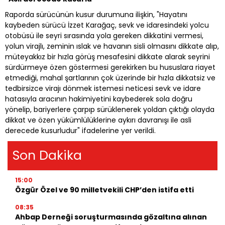
Raporda sürücünün kusur durumuna ilişkin, "Hayatını
kaybeden sürücü İzzet Karağaç, sevk ve idaresindeki yolcu
otobüsü ile seyri sırasında yola gereken dikkatini vermesi,
yolun virajlı, zeminin ıslak ve havanın sisli olmasını dikkate alıp,
müteyakkız bir hızla görüş mesafesini dikkate alarak seyrini
sürdürmeye özen göstermesi gerekirken bu hususlara riayet
etmediği, mahal şartlarının çok üzerinde bir hızla dikkatsiz ve
tedbirsizce virajı dönmek istemesi neticesi sevk ve idare
hatasıyla aracının hakimiyetini kaybederek sola doğru
yönelip, bariyerlere çarpıp sürüklenerek yoldan çıktığı olayda
dikkat ve özen yükümlülüklerine aykırı davranışı ile asli
derecede kusurludur" ifadelerine yer verildi.
Son Dakika
15:00
Özgür Özel ve 90 milletvekili CHP’den istifa etti
08:35
Ahbap Derneği soruşturmasında gözaltına alınan