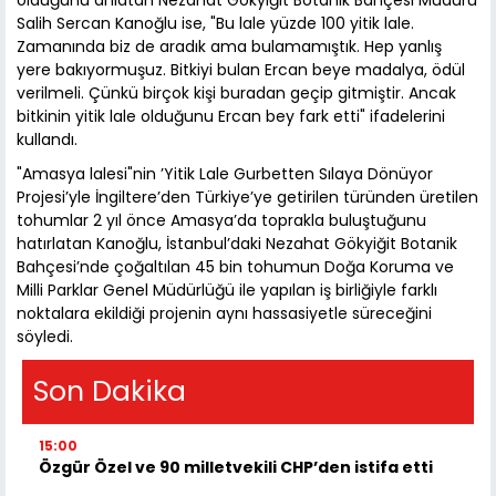
olduğunu anlatan Nezahat Gökyiğit Botanik Bahçesi Müdürü
Salih Sercan Kanoğlu ise, "Bu lale yüzde 100 yitik lale.
Zamanında biz de aradık ama bulamamıştık. Hep yanlış
yere bakıyormuşuz. Bitkiyi bulan Ercan beye madalya, ödül
verilmeli. Çünkü birçok kişi buradan geçip gitmiştir. Ancak
bitkinin yitik lale olduğunu Ercan bey fark etti" ifadelerini
kullandı.
"Amasya lalesi"nin ’Yitik Lale Gurbetten Sılaya Dönüyor
Projesi’yle İngiltere’den Türkiye’ye getirilen türünden üretilen
tohumlar 2 yıl önce Amasya’da toprakla buluştuğunu
hatırlatan Kanoğlu, İstanbul’daki Nezahat Gökyiğit Botanik
Bahçesi’nde çoğaltılan 45 bin tohumun Doğa Koruma ve
Milli Parklar Genel Müdürlüğü ile yapılan iş birliğiyle farklı
noktalara ekildiği projenin aynı hassasiyetle süreceğini
söyledi.
Son Dakika
15:00
Özgür Özel ve 90 milletvekili CHP’den istifa etti