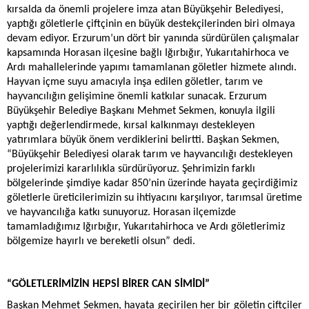
kırsalda da önemli projelere imza atan Büyükşehir Belediyesi,
yaptığı göletlerle çiftçinin en büyük destekçilerinden biri olmaya
devam ediyor. Erzurum’un dört bir yanında sürdürülen çalışmalar
kapsamında Horasan ilçesine bağlı Iğırbığır, Yukarıtahirhoca ve
Ardı mahallelerinde yapımı tamamlanan göletler hizmete alındı.
Hayvan içme suyu amacıyla inşa edilen göletler, tarım ve
hayvancılığın gelişimine önemli katkılar sunacak. Erzurum
Büyükşehir Belediye Başkanı Mehmet Sekmen, konuyla ilgili
yaptığı değerlendirmede, kırsal kalkınmayı destekleyen
yatırımlara büyük önem verdiklerini belirtti. Başkan Sekmen,
“Büyükşehir Belediyesi olarak tarım ve hayvancılığı destekleyen
projelerimizi kararlılıkla sürdürüyoruz. Şehrimizin farklı
bölgelerinde şimdiye kadar 850’nin üzerinde hayata geçirdiğimiz
göletlerle üreticilerimizin su ihtiyacını karşılıyor, tarımsal üretime
ve hayvancılığa katkı sunuyoruz. Horasan ilçemizde
tamamladığımız Iğırbığır, Yukarıtahirhoca ve Ardı göletlerimiz
bölgemize hayırlı ve bereketli olsun” dedi.
“GÖLETLERİMİZİN HEPSİ BİRER CAN SİMİDİ”
Başkan Mehmet Sekmen, hayata geçirilen her bir göletin çiftçiler