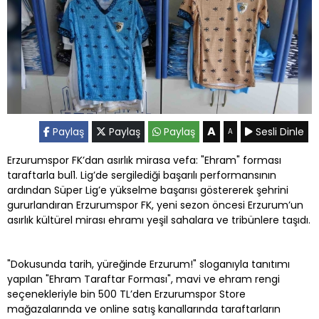
A
Paylaş
Paylaş
Paylaş
Sesli Dinle
A
Erzurumspor FK’dan asırlık mirasa vefa: "Ehram" forması
taraftarla bul1. Lig’de sergilediği başarılı performansının
ardından Süper Lig’e yükselme başarısı göstererek şehrini
gururlandıran Erzurumspor FK, yeni sezon öncesi Erzurum’un
asırlık kültürel mirası ehramı yeşil sahalara ve tribünlere taşıdı.
"Dokusunda tarih, yüreğinde Erzurum!" sloganıyla tanıtımı
yapılan "Ehram Taraftar Forması", mavi ve ehram rengi
seçenekleriyle bin 500 TL’den Erzurumspor Store
mağazalarında ve online satış kanallarında taraftarların