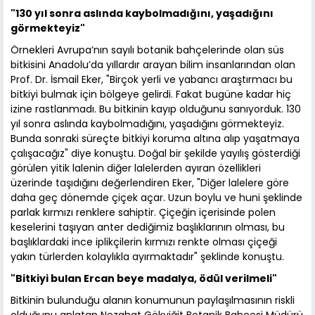
"130 yıl sonra aslında kaybolmadığını, yaşadığını
görmekteyiz"
Örnekleri Avrupa’nın sayılı botanik bahçelerinde olan süs
bitkisini Anadolu’da yıllardır arayan bilim insanlarından olan
Prof. Dr. İsmail Eker, "Birçok yerli ve yabancı araştırmacı bu
bitkiyi bulmak için bölgeye gelirdi. Fakat bugüne kadar hiç
izine rastlanmadı. Bu bitkinin kayıp olduğunu sanıyorduk. 130
yıl sonra aslında kaybolmadığını, yaşadığını görmekteyiz.
Bunda sonraki süreçte bitkiyi koruma altına alıp yaşatmaya
çalışacağız" diye konuştu. Doğal bir şekilde yayılış gösterdiği
görülen yitik lalenin diğer lalelerden ayıran özellikleri
üzerinde taşıdığını değerlendiren Eker, "Diğer lalelere göre
daha geç dönemde çiçek açar. Uzun boylu ve huni şeklinde
parlak kırmızı renklere sahiptir. Çiçeğin içerisinde polen
keselerini taşıyan anter dediğimiz başlıklarının olması, bu
başlıklardaki ince iplikçilerin kırmızı renkte olması çiçeği
yakın türlerden kolaylıkla ayırmaktadır" şeklinde konuştu.
"Bitkiyi bulan Ercan beye madalya, ödül verilmeli"
Bitkinin bulunduğu alanın konumunun paylaşılmasının riskli