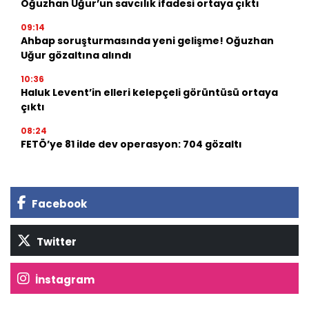
Oğuzhan Uğur’un savcılık ifadesi ortaya çıktı
09:14
Ahbap soruşturmasında yeni gelişme! Oğuzhan
Uğur gözaltına alındı
10:36
Haluk Levent’in elleri kelepçeli görüntüsü ortaya
çıktı
08:24
FETÖ’ye 81 ilde dev operasyon: 704 gözaltı
Facebook
Twitter
İnstagram