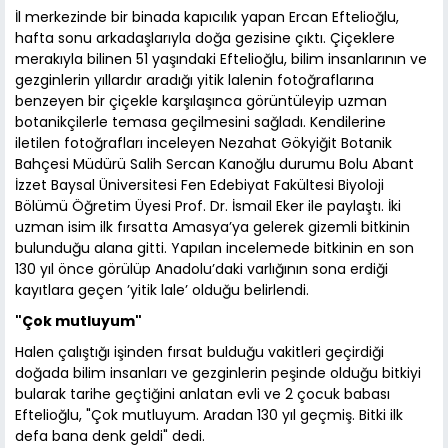
İl merkezinde bir binada kapıcılık yapan Ercan Eftelioğlu,
hafta sonu arkadaşlarıyla doğa gezisine çıktı. Çiçeklere
merakıyla bilinen 51 yaşındaki Eftelioğlu, bilim insanlarının ve
gezginlerin yıllardır aradığı yitik lalenin fotoğraflarına
benzeyen bir çiçekle karşılaşınca görüntüleyip uzman
botanikçilerle temasa geçilmesini sağladı. Kendilerine
iletilen fotoğrafları inceleyen Nezahat Gökyiğit Botanik
Bahçesi Müdürü Salih Sercan Kanoğlu durumu Bolu Abant
İzzet Baysal Üniversitesi Fen Edebiyat Fakültesi Biyoloji
Bölümü Öğretim Üyesi Prof. Dr. İsmail Eker ile paylaştı. İki
uzman isim ilk fırsatta Amasya’ya gelerek gizemli bitkinin
bulunduğu alana gitti. Yapılan incelemede bitkinin en son
130 yıl önce görülüp Anadolu’daki varlığının sona erdiği
kayıtlara geçen ’yitik lale’ olduğu belirlendi.
"Çok mutluyum"
Halen çalıştığı işinden fırsat bulduğu vakitleri geçirdiği
doğada bilim insanları ve gezginlerin peşinde olduğu bitkiyi
bularak tarihe geçtiğini anlatan evli ve 2 çocuk babası
Eftelioğlu, "Çok mutluyum. Aradan 130 yıl geçmiş. Bitki ilk
defa bana denk geldi" dedi.