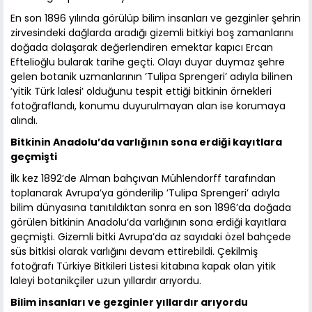
En son 1896 yılında görülüp bilim insanları ve gezginler şehrin
zirvesindeki dağlarda aradığı gizemli bitkiyi boş zamanlarını
doğada dolaşarak değerlendiren emektar kapıcı Ercan
Eftelioğlu bularak tarihe geçti. Olayı duyar duymaz şehre
gelen botanik uzmanlarının ’Tulipa Sprengeri’ adıyla bilinen
’yitik Türk lalesi’ olduğunu tespit ettiği bitkinin örnekleri
fotoğraflandı, konumu duyurulmayan alan ise korumaya
alındı.
Bitkinin Anadolu’da varlığının sona erdiği kayıtlara
geçmişti
İlk kez 1892’de Alman bahçıvan Mühlendorff tarafından
toplanarak Avrupa’ya gönderilip ’Tulipa Sprengeri’ adıyla
bilim dünyasına tanıtıldıktan sonra en son 1896’da doğada
görülen bitkinin Anadolu’da varlığının sona erdiği kayıtlara
geçmişti. Gizemli bitki Avrupa’da az sayıdaki özel bahçede
süs bitkisi olarak varlığını devam ettirebildi. Çekilmiş
fotoğrafı Türkiye Bitkileri Listesi kitabına kapak olan yitik
laleyi botanikçiler uzun yıllardır arıyordu.
Bilim insanları ve gezginler yıllardır arıyordu