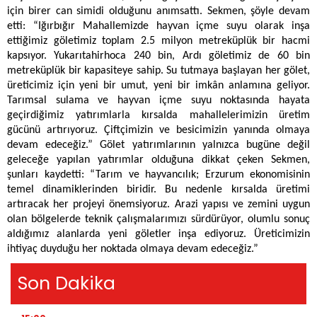
için birer can simidi olduğunu anımsattı. Sekmen, şöyle devam
etti: “Iğırbığır Mahallemizde hayvan içme suyu olarak inşa
ettiğimiz göletimiz toplam 2.5 milyon metreküplük bir hacmi
kapsıyor. Yukarıtahirhoca 240 bin, Ardı göletimiz de 60 bin
metreküplük bir kapasiteye sahip. Su tutmaya başlayan her gölet,
üreticimiz için yeni bir umut, yeni bir imkân anlamına geliyor.
Tarımsal sulama ve hayvan içme suyu noktasında hayata
geçirdiğimiz yatırımlarla kırsalda mahallelerimizin üretim
gücünü artırıyoruz. Çiftçimizin ve besicimizin yanında olmaya
devam edeceğiz.” Gölet yatırımlarının yalnızca bugüne değil
geleceğe yapılan yatırımlar olduğuna dikkat çeken Sekmen,
şunları kaydetti: “Tarım ve hayvancılık; Erzurum ekonomisinin
temel dinamiklerinden biridir. Bu nedenle kırsalda üretimi
artıracak her projeyi önemsiyoruz. Arazi yapısı ve zemini uygun
olan bölgelerde teknik çalışmalarımızı sürdürüyor, olumlu sonuç
aldığımız alanlarda yeni göletler inşa ediyoruz. Üreticimizin
ihtiyaç duyduğu her noktada olmaya devam edeceğiz.”
Son Dakika