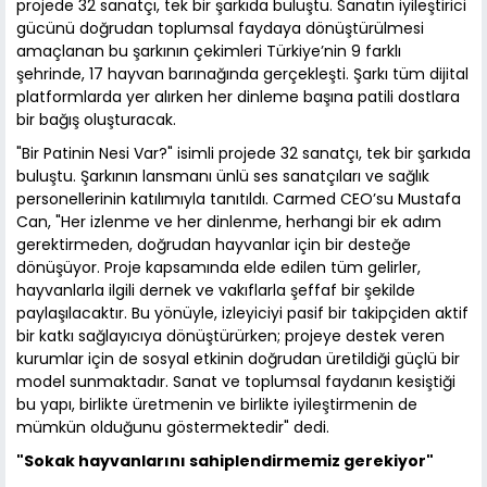
projede 32 sanatçı, tek bir şarkıda buluştu. Sanatın iyileştirici
gücünü doğrudan toplumsal faydaya dönüştürülmesi
amaçlanan bu şarkının çekimleri Türkiye’nin 9 farklı
şehrinde, 17 hayvan barınağında gerçekleşti. Şarkı tüm dijital
platformlarda yer alırken her dinleme başına patili dostlara
bir bağış oluşturacak.
"Bir Patinin Nesi Var?" isimli projede 32 sanatçı, tek bir şarkıda
buluştu. Şarkının lansmanı ünlü ses sanatçıları ve sağlık
personellerinin katılımıyla tanıtıldı. Carmed CEO’su Mustafa
Can, "Her izlenme ve her dinlenme, herhangi bir ek adım
gerektirmeden, doğrudan hayvanlar için bir desteğe
dönüşüyor. Proje kapsamında elde edilen tüm gelirler,
hayvanlarla ilgili dernek ve vakıflarla şeffaf bir şekilde
paylaşılacaktır. Bu yönüyle, izleyiciyi pasif bir takipçiden aktif
bir katkı sağlayıcıya dönüştürürken; projeye destek veren
kurumlar için de sosyal etkinin doğrudan üretildiği güçlü bir
model sunmaktadır. Sanat ve toplumsal faydanın kesiştiği
bu yapı, birlikte üretmenin ve birlikte iyileştirmenin de
mümkün olduğunu göstermektedir" dedi.
"Sokak hayvanlarını sahiplendirmemiz gerekiyor"