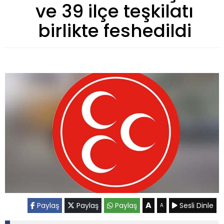
ve 39 ilçe teşkilatı
birlikte feshedildi
A
Paylaş
Paylaş
Paylaş
Sesli Dinle
A