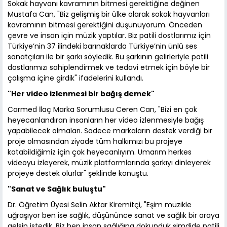
Sokak hayvanı kavramının bitmesi gerektiğine değinen
Mustafa Can, "Biz gelişmiş bir ülke olarak sokak hayvanları
kavramının bitmesi gerektiğini düşünüyorum. Önceden
çevre ve insan için müzik yaptılar. Biz patili dostlarımız için
Türkiye’nin 37 ilindeki barınaklarda Türkiye’nin ünlü ses
sanatçıları ile bir şarkı söyledik. Bu şarkının gelirleriyle patili
dostlarımızı sahiplendirmek ve tedavi etmek için böyle bir
çalışma içine girdik" ifadelerini kullandı.
"Her video izlenmesi bir bağış demek"
Carmed İlaç Marka Sorumlusu Ceren Can, "Bizi en çok
heyecanlandıran insanların her video izlenmesiyle bağış
yapabilecek olmaları. Sadece markaların destek verdiği bir
proje olmasından ziyade tüm halkımızı bu projeye
katabildiğimiz için çok heyecanlıyım. Umarım herkes
videoyu izleyerek, müzik platformlarında şarkıyı dinleyerek
projeye destek olurlar" şeklinde konuştu.
"Sanat ve Sağlık buluştu"
Dr. Öğretim Üyesi Selin Aktar Kiremitçi, "Eşim müzikle
uğraşıyor ben ise sağlık, düşününce sanat ve sağlık bir araya
gelsin istedik. Biz hep insan sağlığına dokunduk şimdide patili