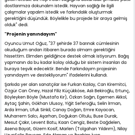
dostlarımıza dokunalım istedik. Hayvan sağlığı ile ilgili
çalışmalar yapalım istedik ve farkındalık oluşturmak
gerektiğini düşündük. Böylelikle bu projede bir araya gelmiş
olduk" dedi.
"Projenin yanındayım"
Oyuncu Umut Oğuz, "37 şehirde 37 barınak cümlesinin
okuduğum andan itibaren burada olmam gerektiğini
hissettim. Elimden geldiğince destek olmak istiyorum. Bağış
yapmanın da bu kadar kolay olduğu bir sistem insanları da
buraya teşvik edecektir. Bende Farkındayım projesinin
yanındayım ve destekliyorum" ifadelerini kullandı.
Şarkıda yer alan sanatçılar ise Furkan Kızılay, Can Kiremitci,
Özgür Can Öney, Hazal Filiz Küçükköse, Aslı Bekiroğlu, Ertunç,
Böyleyken Böyle (Mustafa Kır), Özkan Sağın, Egemen Akkol,
Aytaç Şahin, Gökhan Ulusoy, Yiğit Seferoğlu, Selin İrman,
Arda İrman, Ufuk Sinkil, Canay Doğan, Emre Kayacan,
Muharrem Salcı, Aşarhan, Doğukan Oltulu, Buse Durak,
Mesut Çakır, Levent Batu, Kaan Cengiz, Beste Dağdelen,
Asena Bayat, Gizem Kosif, Marlen (Tolgahan Yıldırım), Nilay
UzunSelin Baycan, Eda Akman ve İbrahim İven.