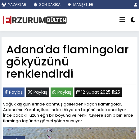
YAZARLAR
SON DAKİKA
MANŞETLER
Adana'da flamingolar
gökyüzünü
renklendirdi
Paylaş
Paylaş
Paylaş
12 Şubat 2025 11:25
Soğuk kış günlerinde donmuş göllerden kaçan flamingolar,
Adana'nın Karataş ilçesindeki Akyatan Lagünü'nde konaklıyor.
İnce bacaklı, uzun eğri bir boyuna ve renkli tüylere sahip binlerce
flamingo lagünde görsel şölen sunuyor.