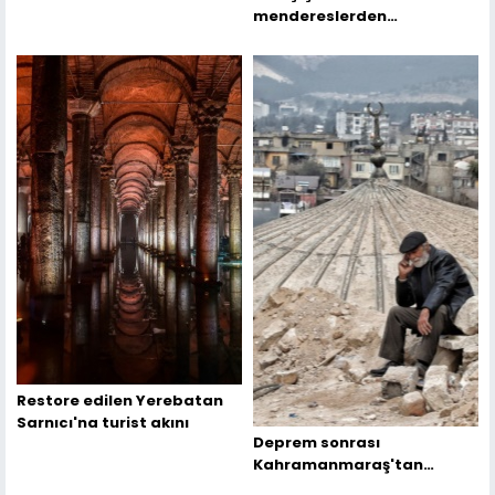
mendereslerden
kartpostallık görüntüler
Restore edilen Yerebatan
Sarnıcı'na turist akını
Deprem sonrası
Kahramanmaraş'tan
fotoğraflar