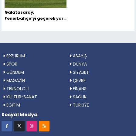
Galatasaray,
Fenerbahçe'yi geçerek yarı
finale yükseldi
ERZURUM
ASAYİŞ
SPOR
DÜNYA
GÜNDEM
SİYASET
MAGAZİN
ÇEVRE
TEKNOLOJİ
FİNANS
KÜLTÜR-SANAT
SAĞLIK
EĞİTİM
TÜRKİYE
Sosyal Medya