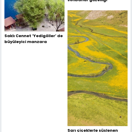
Saklı Cennet ‘Yedigöller’ de
büyüleyici manzara
Sarı çiçeklerle süslenen